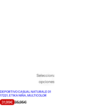
Seleccionar
opciones
DEPORTIVO CASUAL NATURALE 01
17221, ETIKA NIÑA, MULTICOLOR
P
P
31,99€
35,95€
r
r
e
e