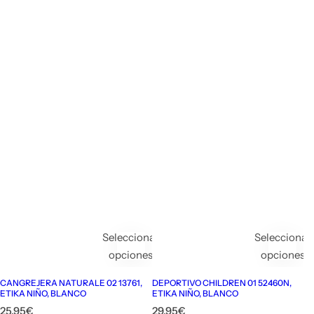
Seleccionar
Seleccionar
opciones
opciones
CANGREJERA NATURALE 02 13761,
DEPORTIVO CHILDREN 01 52460N,
ETIKA NIÑO, BLANCO
ETIKA NIÑO, BLANCO
P
P
25,95€
29,95€