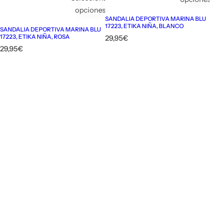
opciones
SANDALIA DEPORTIVA MARINA BLU
17223, ETIKA NIÑA, BLANCO
SANDALIA DEPORTIVA MARINA BLU
17223, ETIKA NIÑA, ROSA
P
29,95€
r
P
29,95€
e
r
c
e
i
c
o
i
h
o
a
h
b
a
i
b
t
i
u
t
a
u
l
a
l